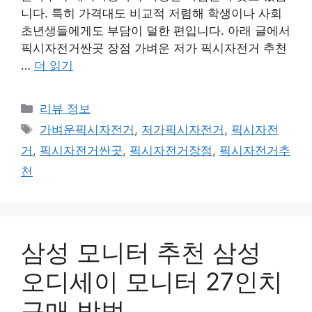
니다. 특히 가격대도 비교적 저렴해 학생이나 사회
초년생들에게도 부담이 덜한 편입니다. 아래 글에서
픽시자전거싼곳 장점 가벼운 저가 픽시자전거 추천
…
더 읽기
카
리뷰 정보
테
태
가벼운픽시자전거
,
저가픽시자전거
,
픽시자전
고
그
거
,
픽시자전거싼곳
,
픽시자전거장점
,
픽시자전거추
리
천
삼성 모니터 추천 삼성
오디세이 모니터 27인치
구매 방법