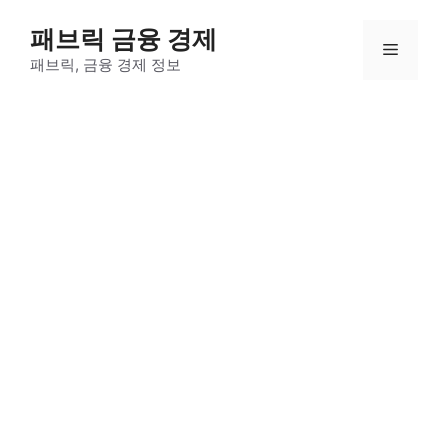
컨
패브릭 금융 경제
텐
메
츠
패브릭, 금융 경제 정보
로
뉴
건
너
뛰
기