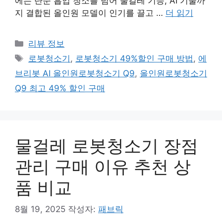
에는 단순 흡입 청소를 넘어 물걸레 기능, AI 기술까
지 결합된 올인원 모델이 인기를 끌고 …
더 읽기
카
리뷰 정보
테
태
로봇청소기
,
로봇청소기 49%할인 구매 방법
,
에
고
그
브리봇 AI 올인원로봇청소기 Q9
,
올인원로봇청소기
리
Q9 최고 49% 할인 구매
물걸레 로봇청소기 장점
관리 구매 이유 추천 상
품 비교
8월 19, 2025
작성자:
패브릭