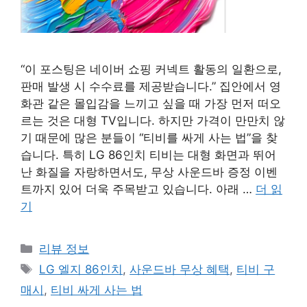
“이 포스팅은 네이버 쇼핑 커넥트 활동의 일환으로,
판매 발생 시 수수료를 제공받습니다.” 집안에서 영
화관 같은 몰입감을 느끼고 싶을 때 가장 먼저 떠오
르는 것은 대형 TV입니다. 하지만 가격이 만만치 않
기 때문에 많은 분들이 “티비를 싸게 사는 법”을 찾
습니다. 특히 LG 86인치 티비는 대형 화면과 뛰어
난 화질을 자랑하면서도, 무상 사운드바 증정 이벤
트까지 있어 더욱 주목받고 있습니다. 아래 …
더 읽
기
카
리뷰 정보
테
태
LG 엘지 86인치
,
사운드바 무상 혜택
,
티비 구
고
그
매시
,
티비 싸게 사는 법
리