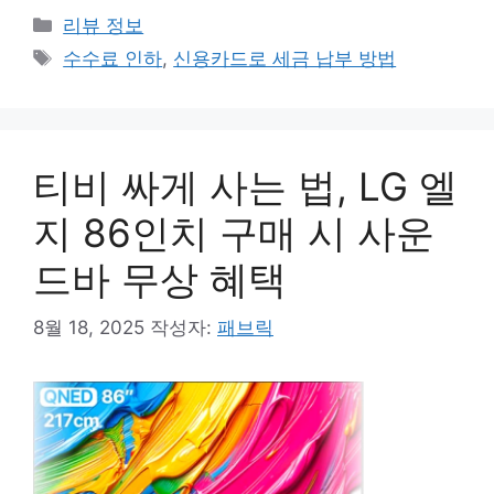
카
리뷰 정보
테
태
수수료 인하
,
신용카드로 세금 납부 방법
고
그
리
티비 싸게 사는 법, LG 엘
지 86인치 구매 시 사운
드바 무상 혜택
8월 18, 2025
작성자:
패브릭