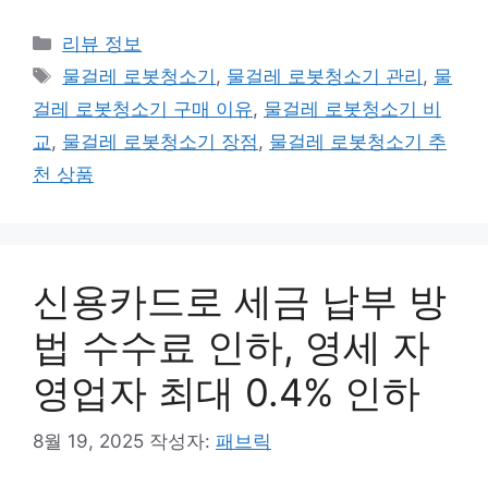
카
리뷰 정보
테
태
물걸레 로봇청소기
,
물걸레 로봇청소기 관리
,
물
고
그
걸레 로봇청소기 구매 이유
,
물걸레 로봇청소기 비
리
교
,
물걸레 로봇청소기 장점
,
물걸레 로봇청소기 추
천 상품
신용카드로 세금 납부 방
법 수수료 인하, 영세 자
영업자 최대 0.4% 인하
8월 19, 2025
작성자:
패브릭