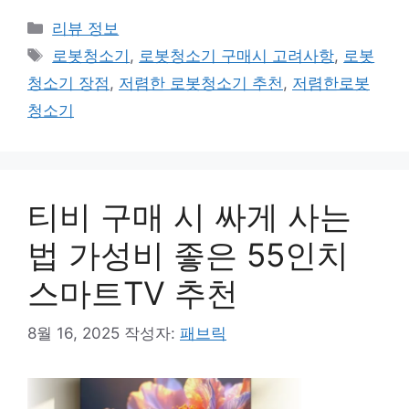
카
리뷰 정보
테
태
로봇청소기
,
로봇청소기 구매시 고려사항
,
로봇
고
그
청소기 장점
,
저렴한 로봇청소기 추천
,
저렴한로봇
리
청소기
티비 구매 시 싸게 사는
법 가성비 좋은 55인치
스마트TV 추천
8월 16, 2025
작성자:
패브릭