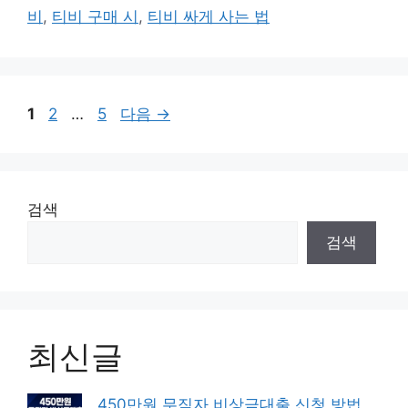
고
그
비
,
티비 구매 시
,
티비 싸게 사는 법
리
페
페
페
1
2
…
5
다음
→
이
이
이
지
지
지
검색
검색
최신글
450만원 무직자 비상금대출 신청 방법,