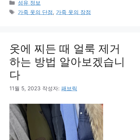
카
섬유 정보
테
태
가죽 옷의 단점
,
가죽 옷의 장점
고
그
리
옷에 찌든 때 얼룩 제거
하는 방법 알아보겠습니
다
11월 5, 2023
작성자:
패브릭