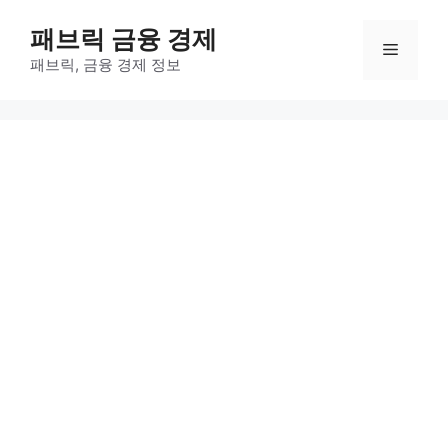
컨
패브릭 금융 경제
텐
메
츠
패브릭, 금융 경제 정보
로
뉴
건
너
뛰
기