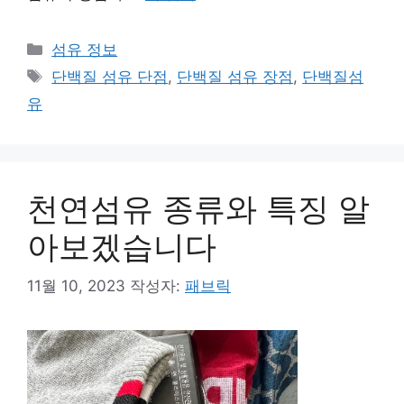
카
섬유 정보
테
태
단백질 섬유 단점
,
단백질 섬유 장점
,
단백질섬
고
그
유
리
천연섬유 종류와 특징 알
아보겠습니다
11월 10, 2023
작성자:
패브릭