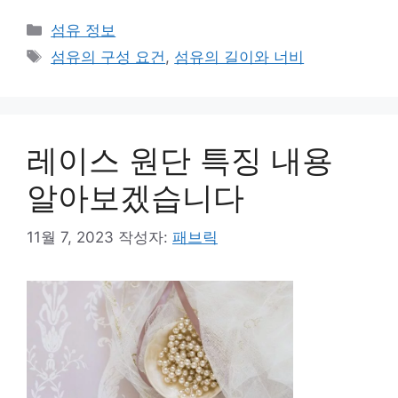
카
섬유 정보
테
태
섬유의 구성 요건
,
섬유의 길이와 너비
고
그
리
레이스 원단 특징 내용
알아보겠습니다
11월 7, 2023
작성자:
패브릭